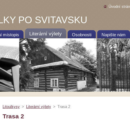
Úvodní strá
LKY PO SVITAVSKU
Literární výlety
ní místopis
Osobnosti
Napište nám
Litoulkysy
>
Literární výlety
>
Trasa 2
Trasa 2