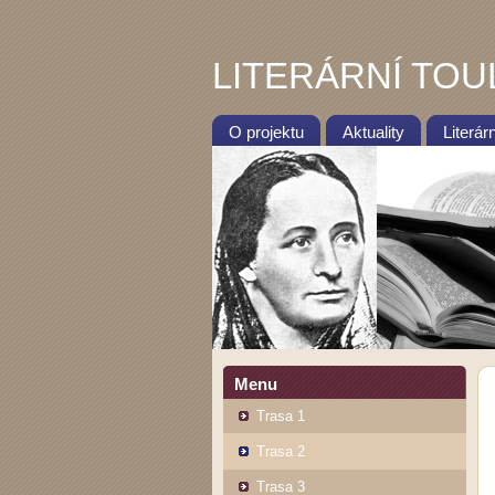
LITERÁRNÍ TOU
O projektu
Aktuality
Literár
Menu
Trasa 1
Trasa 2
Trasa 3