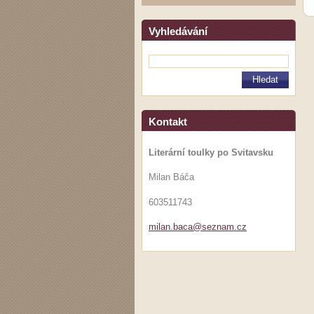
Vyhledávání
Kontakt
Literární toulky po Svitavsku
Milan Báča
603511743
milan.ba
ca@sezna
m.cz